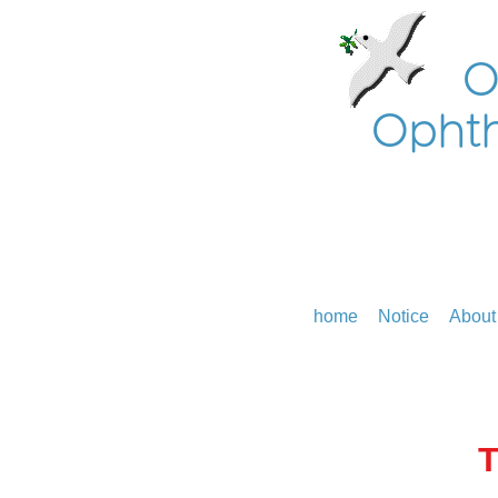
O
Ophth
home
Notice
About 
​