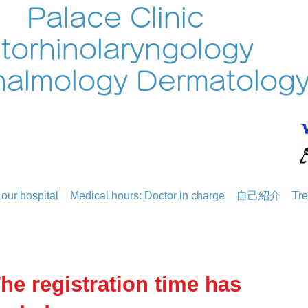
Palace Clinic
torhinolaryngology
almology Dermatolog
our hospital
Medical hours: Doctor in charge
自己紹介
Tre
The registration time has